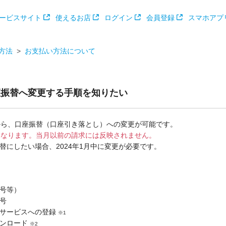
ービスサイト
使えるお店
ログイン
会員登録
スマホアプ
方法
お支払い方法について
口座振替へ変更する手順を知りたい
から、口座振替（口座引き落とし）への変更が可能です。
となります。当月以前の請求には反映されません。
振替にしたい場合、2024年1月中に変更が必要です。
号等）
号
グサービスへの登録
※1
ウンロード
※2