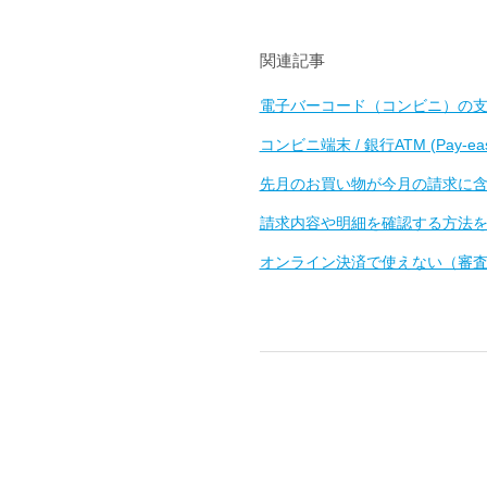
関連記事
電子バーコード（コンビニ）の
コンビニ端末 / 銀行ATM (Pay-
先月のお買い物が今月の請求に
請求内容や明細を確認する方法
オンライン決済で使えない（審